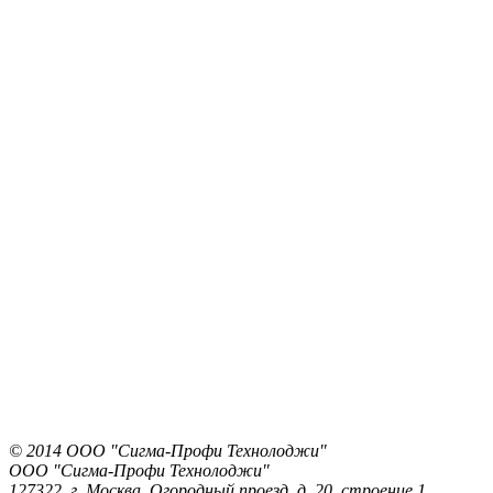
© 2014 ООО "Сигма-Профи Технолоджи"
ООО "Сигма-Профи Технолоджи"
127322, г. Москва, Огородный проезд, д. 20, строение 1