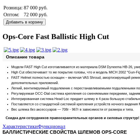
Розница:
87 000 руб.
Оптом:
72 000 руб.
Добавить в корзину
Ops-Core Fast Ballistic High Cut
Описание товара
Модели FAST High Cut изготавливаются из материала DSM Dyneema HB-26, ум
High Cut обеспечивает то же покрытие головы, что и модель MICH 2002 "Gun-Fig
FAST Helmet полностью оснащен – включая VAS Shroud, амортизирующий ремен
дополнительных приложений.
Легкий, вентилируемый подшлемник с перестанавливаемыми подшлемными под
Регулируемая OCC-Dial система крепления со сменяемыми передними, задним
Интегрированная система Head-Loc придает шлему в 4 раза большую стабиль
Поставляется со стандартной системой крепления устройств ночного виде
Вес шлема без аксессуаров — 708г - 967г в зависимости от размера и типа.
Скидка для сотрудников правоохранительных органов и силовых структур!
Характеристики
Функционал
БАЛЛИСТИЧЕСКИЕ СВОЙСТВА ШЛЕМОВ OPS-CORE