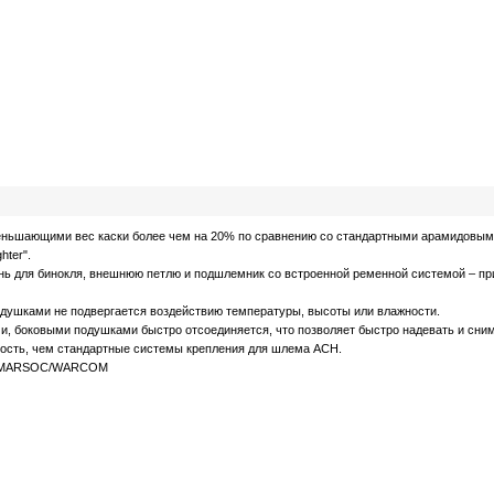
еньшающими вес каски более чем на 20% по сравнению со стандартными арамидовыми
hter".
ь для бинокля, внешнюю петлю и подшлемник со встроенной ременной системой – при
ушками не подвергается воздействию температуры, высоты или влажности.
и, боковыми подушками быстро отсоединяется, что позволяет быстро надевать и сн
ность, чем стандартные системы крепления для шлема ACH.
ния MARSOC/WARCOM