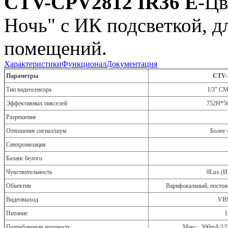
CTV-CPV2812 IR36 E
-Цв
Ночь" с ИК подсветкой, д
помещений.
Характеристики
Функционал
Документация
Параметры
CTV-
Тип видеосенсора
1/3” CM
Эффективных пикселей
752H*50
Разрешение
Отношение сигнал/шум
Более 
Синхронизация
Баланс белого
Чувствительность
0Lux (И
Объектив
Варифокальный, постоя
Видеовыход
VBS
Питание
1
Потребляемая мощность
Макс.: 300mA/1