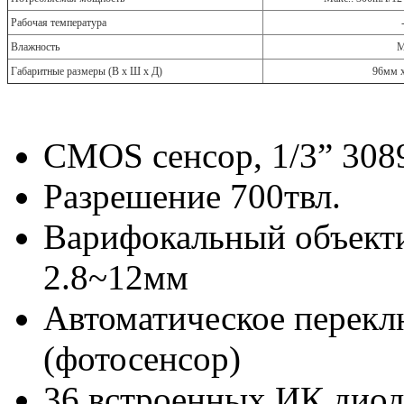
Рабочая температура
Влажность
М
Габаритные размеры (В х Ш х Д)
96мм x
CMOS сенсор, 1/3” 3089
Разрешение 700твл.
Варифокальный объекти
2.8~12мм
Автоматическое перекл
(фотосенсор)
36 встроенных ИК дио