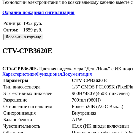
Технологии электропитания по коаксиальному кабелю вместе с
Охранно-пожарная сигнализация
Розница:
1952 руб.
Оптом:
1659 руб.
Добавить в корзину
CTV-CPB3620E
CTV-CPB3620E
- Цветная видеокамера "День/Ночь" с ИК подс
Характеристики
Функционал
Документация
Параметры
CTV-CPB3620 E
Тип видеосенсора
1/3” CMOS PC1099K (PixelPlu
Эффективных пикселей
960H*480V(460K пикселей)
Разрешение
700твл (960Н)
Отношение сигнал/шум
Более 52dB (AGC Выкл.)
Синхронизация
Внутренняя
Баланс белого
ATW
Чувствительность
0Lux (ИК диоды включены)
Объектив
Постоянная диафрагма, f=3.6м