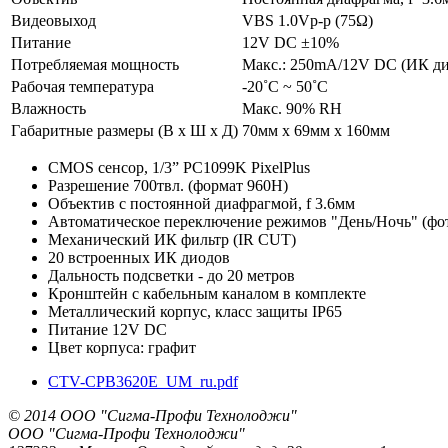
Видеовыход
VBS 1.0Vp-p (75Ω)
Питание
12V DC ±10%
Потребляемая мощность
Макс.: 250mA/12V DC (ИК д
Рабочая температура
-20˚C ~ 50˚C
Влажность
Макс. 90% RH
Габаритные размеры (В х Ш х Д)
70мм x 69мм х 160мм
CMOS сенсор, 1/3” PC1099K PixelPlus
Разрешение 700твл. (формат 960Н)
Объектив с постоянной диафрагмой, f 3.6мм
Автоматическое переключение режимов "День/Ночь" (фо
Механический ИК фильтр (IR CUT)
20 встроенных ИК диодов
Дальность подсветки - до 20 метров
Кронштейн с кабельным каналом в комплекте
Металлический корпус, класс защиты IP65
Питание 12V DC
Цвет корпуса: графит
CTV-CPB3620E_UM_ru.pdf
© 2014 ООО "Сигма-Профи Технолоджи"
ООО "Сигма-Профи Технолоджи"