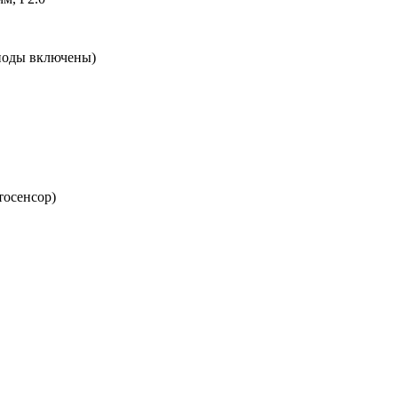
иоды включены)
тосенсор)