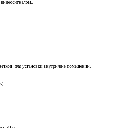
 видеосигналом..
веткой, для установки внутри/вне помещений.
s)
м, F2.0