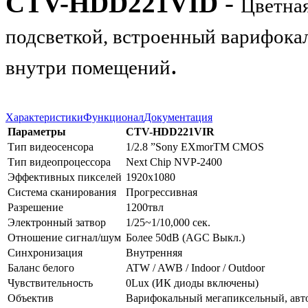
CTV-HDD221VID
-
Цветна
подсветкой, встроенный варифокал
.
внутри помещений
Характеристики
Функционал
Документация
Параметры
CTV-HDD221VIR
Тип видеосенсора
1/2.8 ”Sony EXmorTM CMOS
Тип видеопроцессора
Next Chip NVP-2400
Эффективных пикселей
1920x1080
Система сканирования
Прогрессивная
Разрешение
1200твл
Электронный затвор
1/25~1/10,000 сек.
Отношение сигнал/шум
Более 50dB (AGC Выкл.)
Синхронизация
Внутренняя
Баланс белого
ATW / AWB / Indoor / Outdoor
Чувствительность
0Lux (ИК диоды включены)
Объектив
Варифокальный мегапиксельный, авто