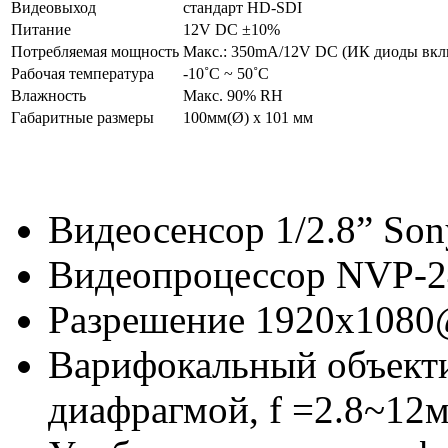
Видеовыход
стандарт HD-SDI
Питание
12V DC ±10%
Потребляемая мощность
Макс.: 350mA/12V DC (ИК диоды вк
Рабочая температура
-10˚C ~ 50˚C
Влажность
Макс. 90% RH
Габаритные размеры
100мм(Ø) x 101 мм
Видеосенсор 1/2.8” 
Видеопроцессор NVP-24
Разрешение 1920x1080@
Варифокальный объекти
диафрагмой, f =2.8~12