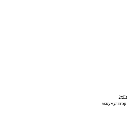
а
2xEt
аккумулятор