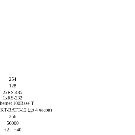
254
128
2хRS-485
1xRS-232
hernet 100Base-T
 KT-BATT-12 (до 4 часов)
256
56000
+2 .. +40