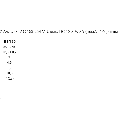
 Ач. Uвх. AC 165-264 V, Uвых. DC 13.3 V, 3A (ном.). Габаритн
ББП-30
80 - 265
13,6 ± 0,2
3
4,9
1,3
10,3
7 (17)
а;