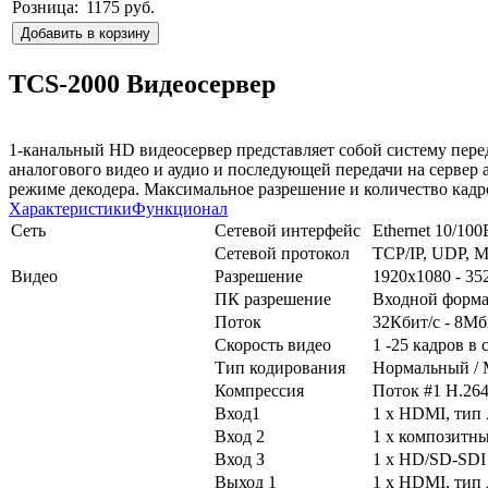
Розница:
1175 руб.
Добавить в корзину
TCS-2000 Видеосервер
1-канальный HD видеосервер представляет собой систему переда
аналогового видео и аудио и последующей передачи на сервер 
режиме декодера. Максимальное разрешение и количество кадров
Характеристики
Функционал
Сеть
Сете
в
ой
интерфейс
Ethernet
10/100
Сете
в
ой
протокол
TCP/IP,
UDP
,
М
В
идео
Разрешение
1920x1080
-
35
ПК
разрешение
В
ходной
форма
Поток
32Кбит
/с -
8Мб
Скорость
в
идео
1 -25
кадро
в в 
Тип
кодиро
в
ания
Нормальный
/
Компрессия
Поток
#1
Н.26
В
ход1
1 х
HDMI
, тип
Вход 2
1 х
композитн
Вход З
1 х HD/SD-SDI
В
ыход
1
1 х
HDMI
, тип