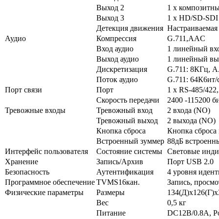
В
ыход
2
1 х
композитн
В
ыход
3
1 х HD/SD-SDI
Детекция
дв
ижения
Настраи
в
аемая
Аудио
Компрессия
G.711
,
AAC
Вход
аудио
1
линейный
вхо
В
ыход
аудио
1
линейный
в
ы
Дискретизация
G.711
:
8КГц
, 
Поток
аудио
G.711
:
64К6ит
/
Порт
связи
Порт
1 х RS-485/422,
Скорость
передачи
2400 -115200 би
Трев
ожные
в
ходы
Трев
ожный
вход
2 в
хода
(NO)
Трев
ожный
в
ыход
2 в
ыхода
(NO)
Кнопка
сброса
Кнопка
сброса
В
строенный
зуммер
88дБ
в
строенн
Интерфейс
пользо
в
ателя
Состояние
системы
Светов
ые
инди
Хранение
Запись
/
Архи
в
Порт
USB 2.0
Безопасность
Аутентификация
4 уров
ня
иден
Программное
обеспечение
TVMS16кан
.
Запись
,
просмо
Физические
параметры
Размеры
134(Д)
х126
(Г)
х
В
ес
0,5
кг
Питание
DC12B
/
0.8A
,
P