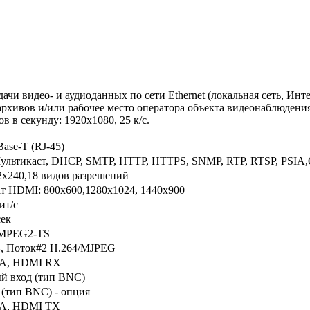
чи видео- и аудиоданных по сети Ethernet (локальная сеть, Инт
архивов и/или рабочее место оператора объекта видеонаблюдения.
 в секунду: 1920х1080, 25 к/с.
Base-T
(RJ-45)
ультикаст
,
DHCP
, SMTP, HTTP, HTTPS, SNMP,
RTP
,
RTSP
,
PSIA
,
2x240
,18 видов
разрешений
т
HDMI
:
800x600
,
1280x1024
,
1440x900
ит
/с
сек
MPEG2-TS
4
,
Поток
#2
H.264
/
MJPEG
 A,
HDMI
RX
ый
вход (тип BNC)
 (тип BNC) -
опция
 A,
HDMI
ТХ