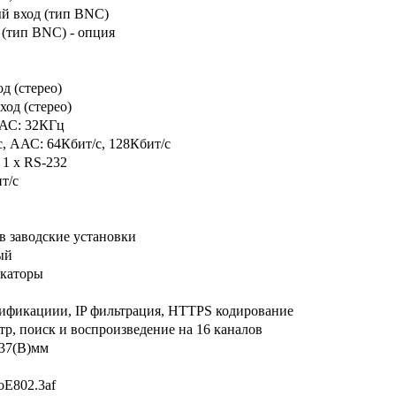
ый
вход (тип BNC)
 (тип BNC) -
опция
д (
стерео
)
ход
(
стерео
)
ААС:
32КГц
с, ААС:
64Кбит
/с,
128Кбит
/с
 1 х RS-232
т/с
в
за
в
одские
устано
в
ки
ый
каторы
тификациии
, IP
фильтрация
, HTTPS
кодиро
в
ание
тр
,
поиск
и в
оспроиз
в
едение
на
16
канало
в
37
(В)
мм
oE802.3af