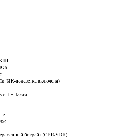
S IR
CMOS
c
0Лк (ИК-подсветка включена)
й, f = 3.6мм
ile
к/с
еременный битрейт (CBR/VBR)