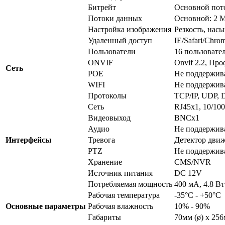
Битрейт
Основной поток
Потоки данных
Основной: 2 М
Настройка изображения
Резкость, насы
Удаленный доступ
IE/Safari/Chr
Пользователи
16 пользовате
ONVIF
Onvif 2.2, Про
Сеть
POE
Не поддержив
WIFI
Не поддержив
Протоколы
TCP/IP, UDP,
Сеть
RJ45x1, 10/10
Видеовыход
BNCx1
Аудио
Не поддержив
Интерфейсы
Тревога
Детектор дви
PTZ
Не поддержив
Хранение
CMS/NVR
Источник питания
DC 12V
Потребляемая мощность
400 мА, 4.8 Вт
Рабочая температура
-35°C - +50°C
Основные параметры
Рабочая влажность
10% - 90%
Габариты
70мм (ø) х 256