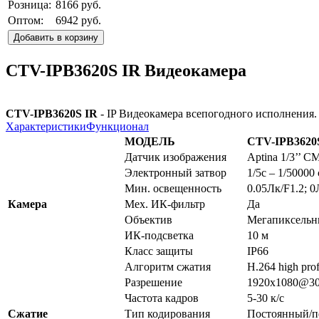
Розница:
8166 руб.
Оптом:
6942 руб.
Добавить в корзину
CTV-IPB3620S IR Видеокамера
CTV-IPB3620S IR
- IP Видеокамера всепогодного исполнения.
Характеристики
Функционал
МОДЕЛЬ
CTV-IPB3620
Датчик изображения
Aptina 1/3’’ 
Электронный затвор
1/5c – 1/50000 
Мин. освещенность
0.05Лк/F1.2; 
Камера
Мех. ИК-фильтр
Да
Объектив
Мегапиксельны
ИК-подсветка
10 м
Класс защиты
IP66
Алгоритм сжатия
H.264 high prof
Разрешение
1920х1080@30
Частота кадров
5-30 к/с
Сжатие
Тип кодирования
Постоянный/п