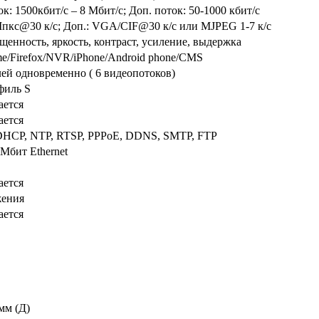
: 1500кбит/с – 8 Мбит/с; Доп. поток: 50-1000 кбит/с
пкс@30 к/с; Доп.: VGA/CIF@30 к/с или MJPEG 1-7 к/с
щенность, яркость, контраст, усиление, выдержка
ome/Firefox/NVR/iPhone/Android phone/CMS
лей одновременно ( 6 видеопотоков)
филь S
ается
ается
 DHCP, NTP, RTSP, PPPoE, DDNS, SMTP, FTP
0Мбит Ethernet
ается
жения
ается
мм (Д)