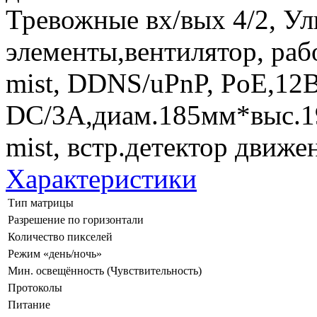
Тревожные вх/вых 4/2, У
элементы,вентилятор, раб
mist, DDNS/uPnP, PoE,12
DC/3А,диам.185мм*выс.19
mist, встр.детектор движ
Характеристики
Тип матрицы
Разрешение по горизонтали
Количество пикселей
Режим «день/ночь»
Мин. освещённость (Чувствительность)
Протоколы
Питание